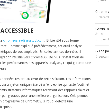
Chrome :
décembr
Gemini s
 ACCESSIBLE
Auto …
novembr
ite
chromeosreadinesstool.com
. Et bientôt sous forme
 Store. Comme expliqué précédemment, cet outil analyse
Guide po
iphériques de vos employés. En collectant ces données, il
septemb
igration réussie vers ChromeOS. De plus, l’installation de
sur les performances des appareils analysés, ce qui garantit une
teurs.
des données restent au cœur de cette solution. Les informations
ia un jeton unique réservé à l’entreprise qui teste l’outil, et
dministrateurs informatiques recevront des rapports clairs et
rier par groupes pour une meilleure organisation. Cela permet
n progressive de ChromeOS, si l’outil détecte une
treprise.