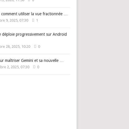
 comment utiliser la vue fractionnée …
e 9, 2025, 07:30
1
e déploie progressivement sur Android
e 28, 2025, 10:20
0
ur maîtriser Gemini et sa nouvelle …
re 2, 2025, 07:30
0