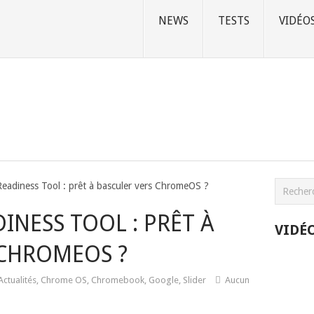
NEWS
TESTS
VIDÉO
adiness Tool : prêt à basculer vers ChromeOS ?
NESS TOOL : PRÊT À
VIDÉ
 CHROMEOS ?
Actualités
,
Chrome OS
,
Chromebook
,
Google
,
Slider
Aucun