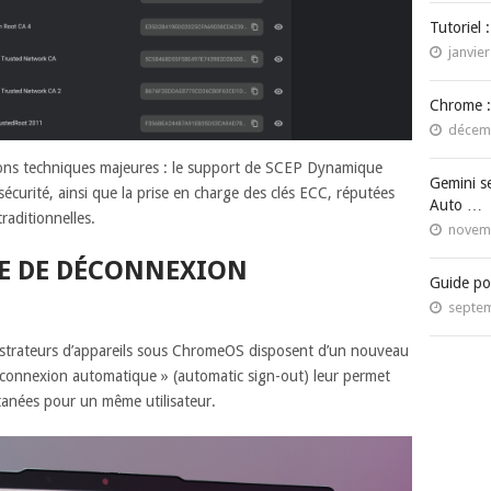
Tutoriel 
janvier
Chrome :
décemb
tions techniques majeures : le support de SCEP Dynamique
Gemini s
sécurité, ainsi que la prise en charge des clés ECC, réputées
Auto …
raditionnelles.
novemb
E DE DÉCONNEXION
Guide po
septem
nistrateurs d’appareils sous ChromeOS disposent d’un nouveau
déconnexion automatique » (automatic sign-out) leur permet
tanées pour un même utilisateur.