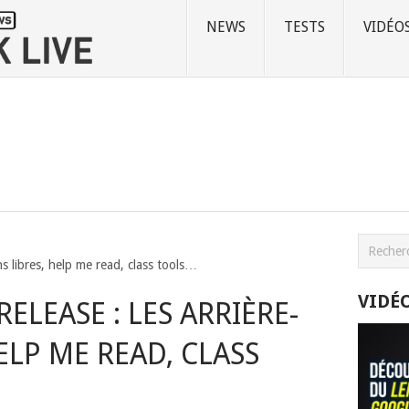
NEWS
TESTS
VIDÉO
s libres, help me read, class tools…
VIDÉ
ELEASE : LES ARRIÈRE-
ELP ME READ, CLASS