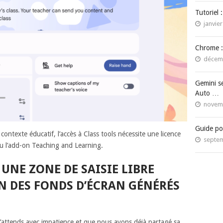
Tutoriel 
janvier
Chrome :
décemb
Gemini s
Auto …
novemb
Guide po
ntexte éducatif, l’accès à Class tools nécessite une licence
septem
u l’add-on Teaching and Learning.
UNE ZONE DE SAISIE LIBRE
N DES FONDS D’ÉCRAN GÉNÉRÉS
 j’attends avec impatience et que nous avons déjà partagé sa