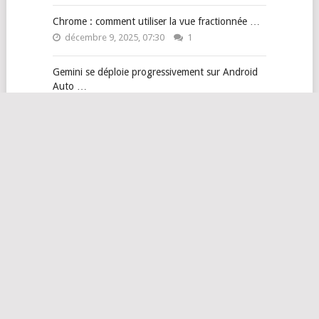
Chrome : comment utiliser la vue fractionnée …
décembre 9, 2025, 07:30
1
Gemini se déploie progressivement sur Android
Auto …
novembre 28, 2025, 10:20
0
Guide pour maîtriser Gemini et sa nouvelle …
septembre 2, 2025, 07:30
0