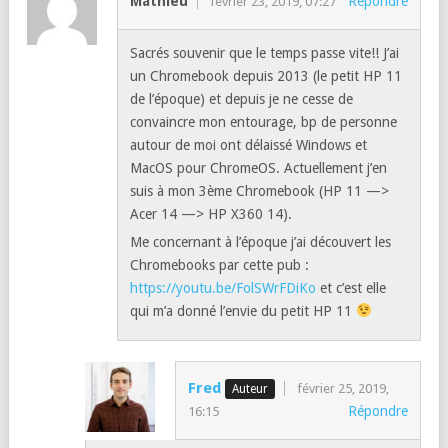
Mathieu
Répondre
février 23, 2019, 07:27
Sacrés souvenir que le temps passe vite!! J’ai
un Chromebook depuis 2013 (le petit HP 11
de l’époque) et depuis je ne cesse de
convaincre mon entourage, bp de personne
autour de moi ont délaissé Windows et
MacOS pour ChromeOS. Actuellement j’en
suis à mon 3ème Chromebook (HP 11 —>
Acer 14 —> HP X360 14).
Me concernant à l’époque j’ai découvert les
Chromebooks par cette pub :
https://youtu.be/FolSWrFDiKo
et c’est elle
qui m’a donné l’envie du petit HP 11
Fred
février 25, 2019,
Répondre
16:15