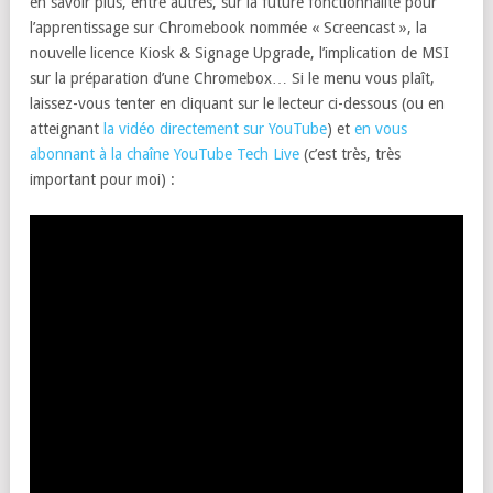
en savoir plus, entre autres, sur la future fonctionnalité pour
l’apprentissage sur Chromebook nommée « Screencast », la
nouvelle licence Kiosk & Signage Upgrade, l’implication de MSI
sur la préparation d’une Chromebox… Si le menu vous plaît,
laissez-vous tenter en cliquant sur le lecteur ci-dessous (ou en
atteignant
la vidéo directement sur YouTube
) et
en vous
abonnant à la chaîne YouTube Tech Live
(c’est très, très
important pour moi) :