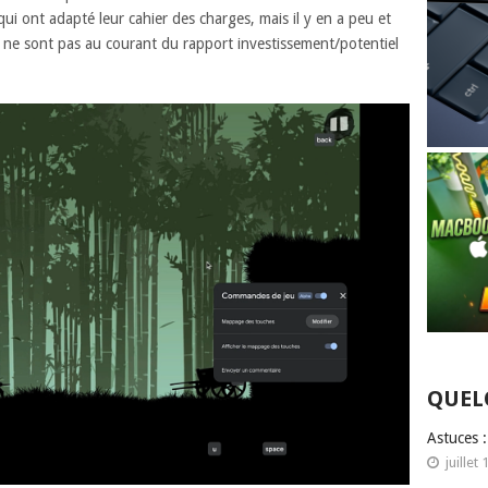
i ont adapté leur cahier des charges, mais il y en a peu et
ne sont pas au courant du rapport investissement/potentiel
QUEL
Astuces 
juillet 