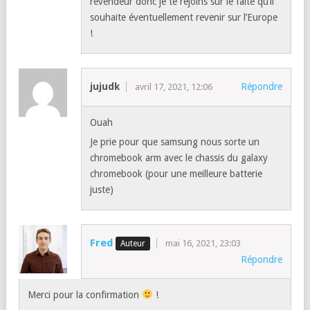
revendeur donc je te rejoins sur le faite qu’il
souhaite éventuellement revenir sur l’Europe
!
jujudk
Répondre
avril 17, 2021, 12:06
Ouah
Je prie pour que samsung nous sorte un
chromebook arm avec le chassis du galaxy
chromebook (pour une meilleure batterie
juste)
Fred
mai 16, 2021, 23:03
Répondre
Merci pour la confirmation
!