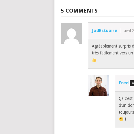
5 COMMENTS
JadEstuaire
avril 
Agréablement surpris 
très facilement vers un
Fred
Ça c’est
d’un don
toujours
!