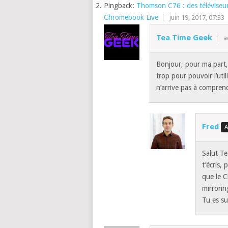
Pingback:
Thomson C76 : des téléviseu
Chromebook Live
juin 19, 2017, 07:33
Tea Time Geek
a
Bonjour, pour ma part
trop pour pouvoir l’uti
n’arrive pas à compre
Fred
Salut Te
t’écris,
que le C
mirrorin
Tu es s