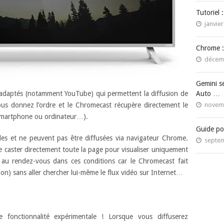
Tutoriel 
janvier
Chrome :
décemb
Gemini s
éo adaptés (notamment YouTube) qui permettent la diffusion de
Auto …
vous donnez l’ordre et le Chromecast récupère directement le
novemb
e smartphone ou ordinateur…).
Guide po
les et ne peuvent pas être diffusées via navigateur Chrome.
septem
de caster directement toute la page pour visualiser uniquement
s au rendez-vous dans ces conditions car le Chromecast fait
on) sans aller chercher lui-même le flux vidéo sur Internet…
e fonctionnalité expérimentale ! Lorsque vous diffuserez