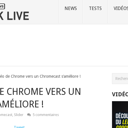
NEWS
TESTS
VIDÉO
déo de Chrome vers un Chromecast s’améliore !
DE CHROME VERS UN
VIDÉ
MÉLIORE !
omecast
,
Slider
5 commentaires
Tweet