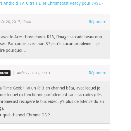
rs Android TV, Ultra HD et Chromecast Ready pour 749€ -
Répondre
oût 20, 2017, 13:44
, avec le Acer chromebook R13, l’image saccade beaucoup
liser. Par contre avec mon S7 je n’ai aucun problème… je
ndre pourquoi…
Répondre
août 22, 2017, 23:01
a Time Geek ! J’ai un R13 en channel bêta, avec lequel je
 pour lequel ça fonctionne parfaitement sans saccades (dès
hromecast récupère le flux vidéo, y’a plus de latence du au
g).
ur quel channel Chrome OS ?