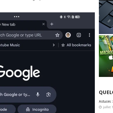
QUEL
Astuces 
juillet 