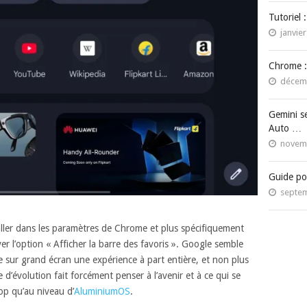
Tutoriel 
janvier
Chrome :
décemb
Gemini s
Auto …
novemb
Guide po
septem
a aller dans les paramètres de Chrome et plus spécifiquement
er l’option « Afficher la barre des favoris ». Google semble
sur grand écran une expérience à part entière, et non plus
d’évolution fait forcément penser à l’avenir et à ce qui se
op qu’au niveau d’
AluminiumOS
.