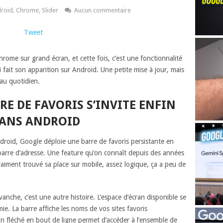
roid
,
Chrome
,
Slider
Aucun commentaire
Tweet
hrome sur grand écran, et cette fois, c’est une fonctionnalité
 fait son apparition sur Android. Une petite mise à jour, mais
au quotidien.
RE DE FAVORIS S’INVITE ENFIN
RANS ANDROID
roid, Google déploie une barre de favoris persistante en
 barre d’adresse. Une feature qu’on connaît depuis des années
vraiment trouvé sa place sur mobile, assez logique, ça a peu de
anche, c’est une autre histoire. L’espace d’écran disponible se
e. La barre affiche les noms de vos sites favoris
 fléché en bout de ligne permet d’accéder à l’ensemble de