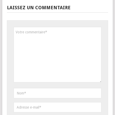
Fred
Fondateur de Chromebook Live/
Tech Live
et de la société de
services
Blicom
et passionné de Chromebook, je vous
partage les actualités incontournables sur les Chromebooks
et Chrome OS ainsi que mes retours d’expérience sur ces
sujets avec une approche utilisateur mais business aussi.
Localisation : Paris & Internet.
LAISSEZ UN COMMENTAIRE