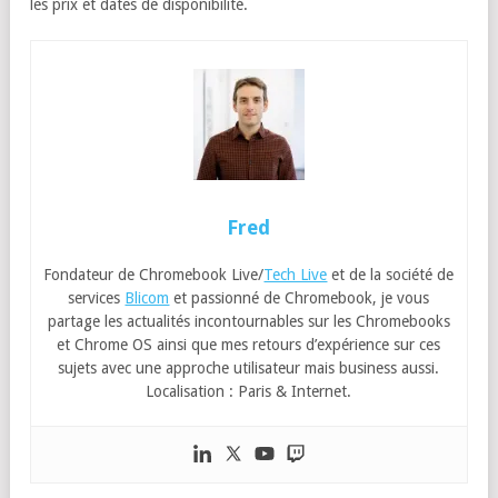
2 ports USB Type-C
1 port jack
1 lecteur de carte microSD
1 loge Kensington
1 caméra frontale 720p pour les deux modèles et une
caméra au-dessus du clavier de 8 Mégapixels pour la
version Flip
respect de la norme MIL-STD 810H et un châssis renforcé
protections anti-bactérienne
Wifi 6
Bluetooth 5
Support de la 4 LTE selon version
1,31kg pour le Asus Chromebook CR1 et 1,42 pour le
Asus Chromebook Flip CR1
une promesse d’autonomie de 13 heures
Tout comme le Asus Chromebook CX1, pas d’informations sur
les prix et dates de disponibilité.