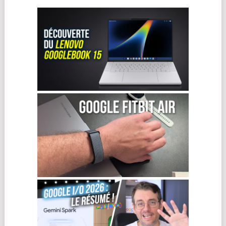
Prévenez-moi de tous les nouveaux commentaires
par e-mail.
Prévenez-moi de tous les nouveaux articles par e-
mail.
Ce site utilise Akismet pour réduire les indésirables.
En savoir
plus sur la façon dont les données de vos commentaires sont
traitées
.
VIDÉOS