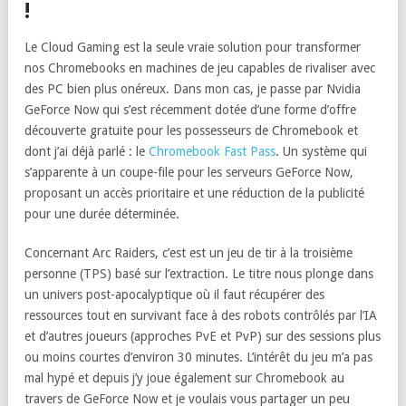
!
Le Cloud Gaming est la seule vraie solution pour transformer
nos Chromebooks en machines de jeu capables de rivaliser avec
des PC bien plus onéreux. Dans mon cas, je passe par Nvidia
GeForce Now qui s’est récemment dotée d’une forme d’offre
découverte gratuite pour les possesseurs de Chromebook et
dont j’ai déjà parlé : le
Chromebook Fast Pass
. Un système qui
s’apparente à un coupe-file pour les serveurs GeForce Now,
proposant un accès prioritaire et une réduction de la publicité
pour une durée déterminée.
Concernant Arc Raiders, c’est est un jeu de tir à la troisième
personne (TPS) basé sur l’extraction. Le titre nous plonge dans
un univers post-apocalyptique où il faut récupérer des
ressources tout en survivant face à des robots contrôlés par l’IA
et d’autres joueurs (approches PvE et PvP) sur des sessions plus
ou moins courtes d’environ 30 minutes. L’intérêt du jeu m’a pas
mal hypé et depuis j’y joue également sur Chromebook au
travers de GeForce Now et je voulais vous partager un peu