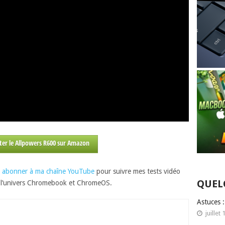
ter le Allpowers R600 sur Amazon
us abonner à ma chaîne YouTube
pour suivre mes tests vidéo
QUEL
e l’univers Chromebook et ChromeOS.
Astuces 
juillet 