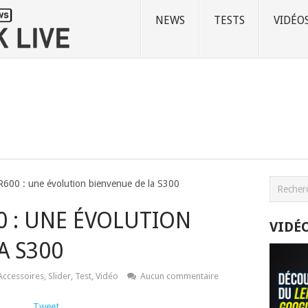
NEWS
TESTS
VIDÉO
R600 : une évolution bienvenue de la S300
 : UNE ÉVOLUTION
VIDÉ
A S300
Accessoires
,
Slider
,
Test
,
Vidéo
Aucun commentaire
Tweet